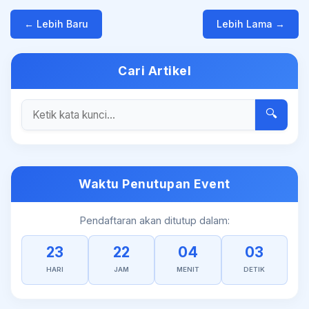
← Lebih Baru
Lebih Lama →
Cari Artikel
🔍
Waktu Penutupan Event
Pendaftaran akan ditutup dalam:
23
22
04
03
HARI
JAM
MENIT
DETIK