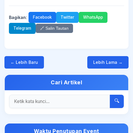
Bagikan:
Facebook
Twitter
WhatsApp
Telegram
🔗 Salin Tautan
← Lebih Baru
Lebih Lama →
Cari Artikel
🔍
Waktu Penutupan Event