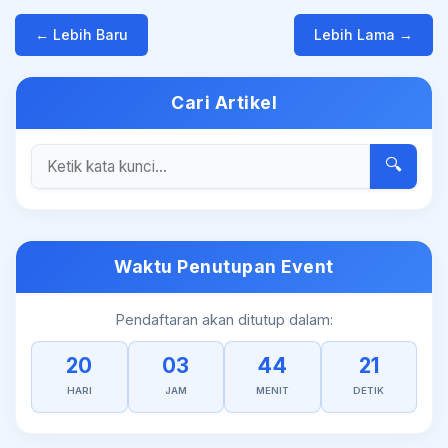
← Lebih Baru
Lebih Lama →
Cari Artikel
🔍
Waktu Penutupan Event
Pendaftaran akan ditutup dalam:
20
03
44
21
HARI
JAM
MENIT
DETIK