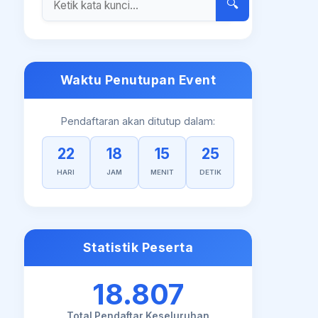
🔍
Waktu Penutupan Event
Pendaftaran akan ditutup dalam:
22
18
15
24
HARI
JAM
MENIT
DETIK
Statistik Peserta
18.807
Total Pendaftar Keseluruhan