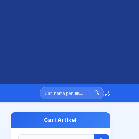
🌙
🔍
Cari Artikel