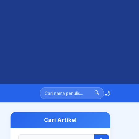
🌙
🔍
Cari Artikel