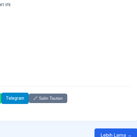
i ini
Telegram
🔗 Salin Tautan
Lebih Lama →