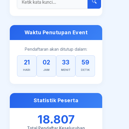
🔍
Waktu Penutupan Event
Pendaftaran akan ditutup dalam:
21
02
33
59
HARI
JAM
MENIT
DETIK
Statistik Peserta
18.807
Total Pendaftar Keseluruhan