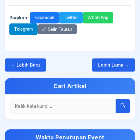
Bagikan:
Facebook
Twitter
WhatsApp
Telegram
🔗 Salin Tautan
← Lebih Baru
Lebih Lama →
Cari Artikel
🔍
Waktu Penutupan Event