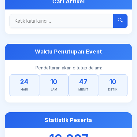
Cari Artikel
🔍
Waktu Penutupan Event
Pendaftaran akan ditutup dalam:
24
10
47
10
HARI
JAM
MENIT
DETIK
Statistik Peserta