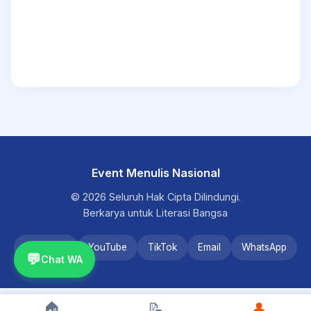
Event Menulis Nasional
© 2026 Seluruh Hak Cipta Dilindungi.
Berkarya untuk Literasi Bangsa
Instagram
YouTube
TikTok
Email
WhatsApp
💬
Chat WA
🏠
📝
👤