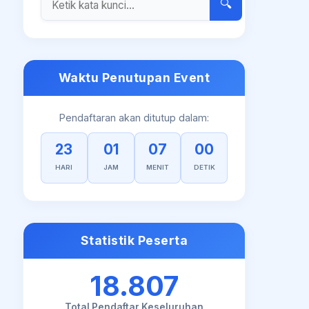
🔍
Waktu Penutupan Event
Pendaftaran akan ditutup dalam:
23
01
06
59
HARI
JAM
MENIT
DETIK
Statistik Peserta
18.807
Total Pendaftar Keseluruhan