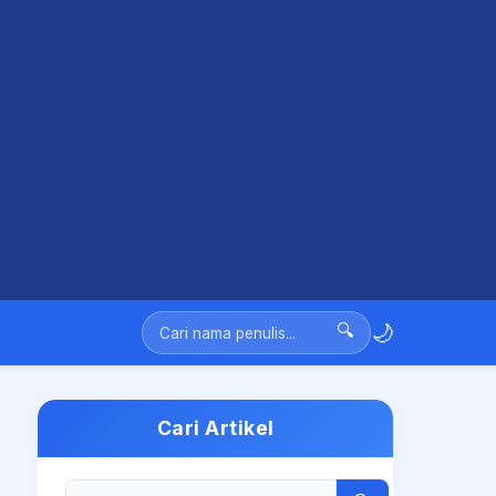
🌙
🔍
Cari Artikel