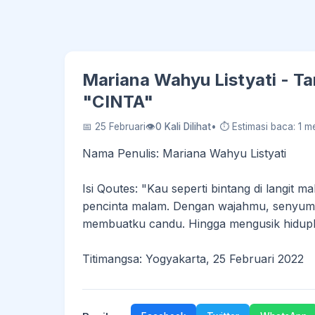
Mariana Wahyu Listyati - T
"CINTA"
📅 25 Februari
👁
0 Kali Dilihat
• ⏱ Estimasi baca: 1 me
Nama Penulis: Mariana Wahyu Listyati
Isi Qoutes: "Kau seperti bintang di langit
pencinta malam. Dengan wajahmu, senyum
membuatku candu. Hingga mengusik hidupku
Titimangsa: Yogyakarta, 25 Februari 2022