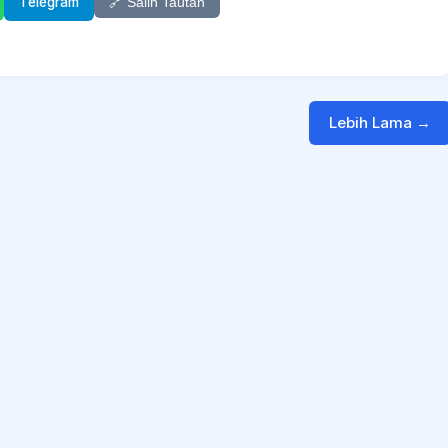
Telegram
🔗 Salin Tautan
Lebih Lama →