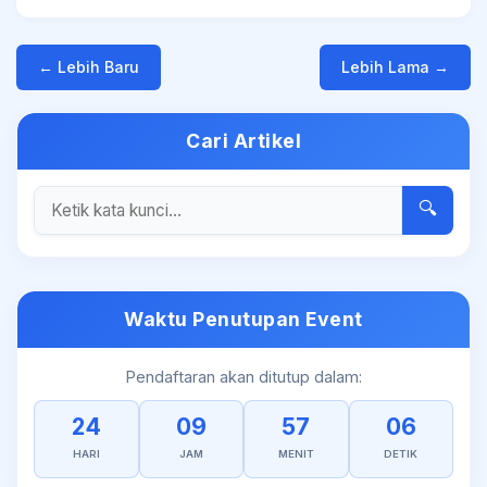
← Lebih Baru
Lebih Lama →
Cari Artikel
🔍
Waktu Penutupan Event
Pendaftaran akan ditutup dalam:
24
09
57
06
HARI
JAM
MENIT
DETIK