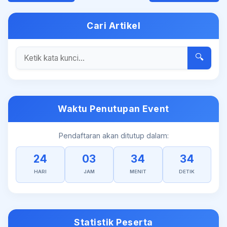
Cari Artikel
🔍
Waktu Penutupan Event
Pendaftaran akan ditutup dalam:
24
03
34
33
HARI
JAM
MENIT
DETIK
Statistik Peserta