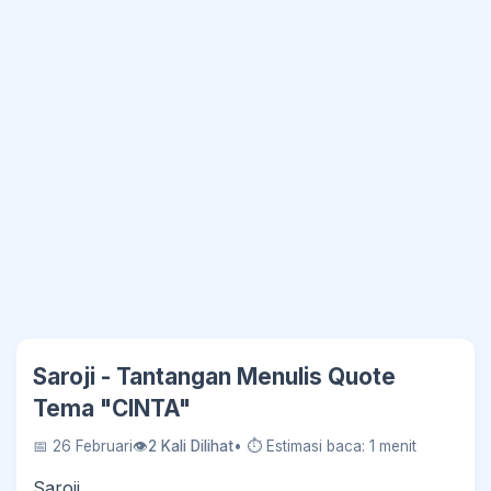
Saroji - Tantangan Menulis Quote
Tema "CINTA"
📅 26 Februari
👁
2 Kali Dilihat
• ⏱ Estimasi baca: 1 menit
Saroji