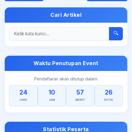
Cari Artikel
🔍
Waktu Penutupan Event
Pendaftaran akan ditutup dalam:
24
10
57
26
HARI
JAM
MENIT
DETIK
Statistik Peserta