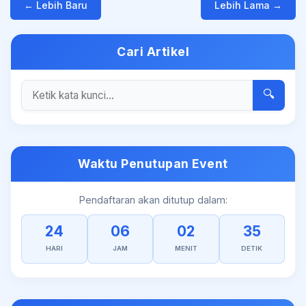
← Lebih Baru
Lebih Lama →
Cari Artikel
🔍
Waktu Penutupan Event
Pendaftaran akan ditutup dalam:
24
06
02
35
HARI
JAM
MENIT
DETIK