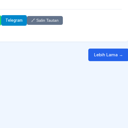
Telegram
🔗 Salin Tautan
Lebih Lama →