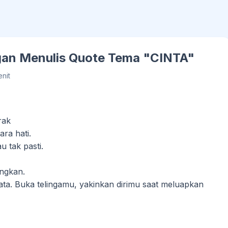
ngan Menulis Quote Tema "CINTA"
enit
rak
ara hati.
 tak pasti.
a
angkan.
a. Buka telingamu, yakinkan dirimu saat meluapkan