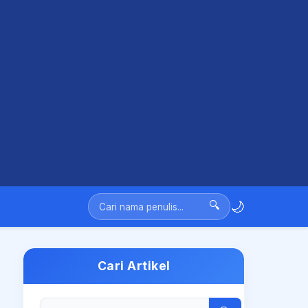
🌙
🔍
Cari Artikel