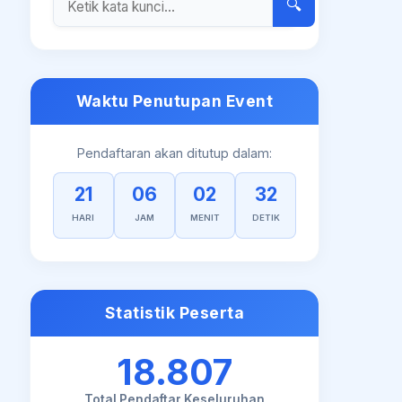
🔍
Waktu Penutupan Event
Pendaftaran akan ditutup dalam:
21
06
02
31
HARI
JAM
MENIT
DETIK
Statistik Peserta
18.807
Total Pendaftar Keseluruhan