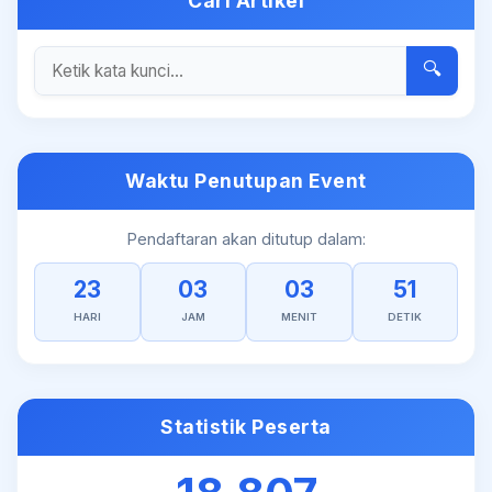
Cari Artikel
🔍
Waktu Penutupan Event
Pendaftaran akan ditutup dalam:
23
03
03
50
HARI
JAM
MENIT
DETIK
Statistik Peserta