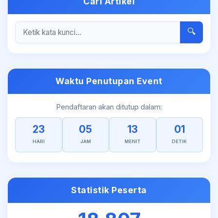
Cari Artikel
🔍
Waktu Penutupan Event
Pendaftaran akan ditutup dalam:
23
05
13
01
HARI
JAM
MENIT
DETIK
Statistik Peserta