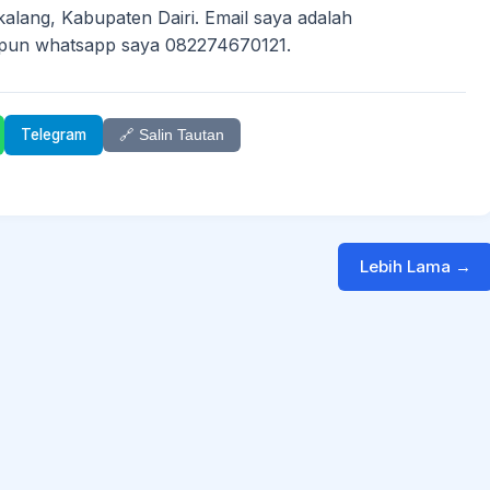
alang, Kabupaten Dairi. Email saya adalah
dapun whatsapp saya 082274670121.
Telegram
🔗 Salin Tautan
Lebih Lama →