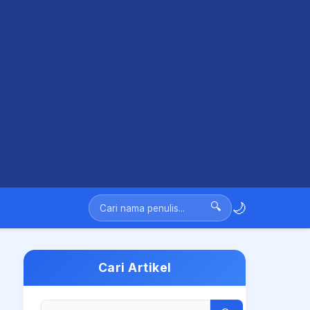
🌙
🔍
Cari Artikel