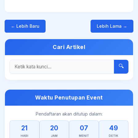
← Lebih Baru
Lebih Lama →
Cari Artikel
🔍
Waktu Penutupan Event
Pendaftaran akan ditutup dalam:
21
20
07
49
HARI
JAM
MENIT
DETIK