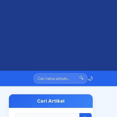
🌙
🔍
Cari Artikel