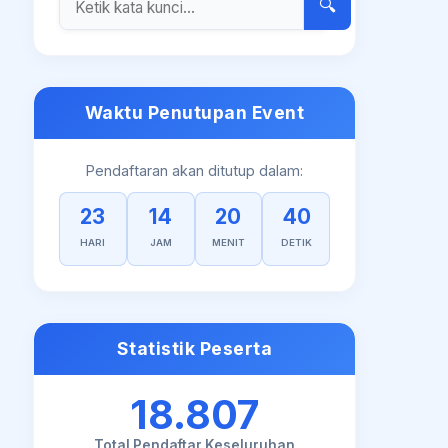
🔍
Waktu Penutupan Event
Pendaftaran akan ditutup dalam:
23
14
20
39
HARI
JAM
MENIT
DETIK
Statistik Peserta
18.807
Total Pendaftar Keseluruhan