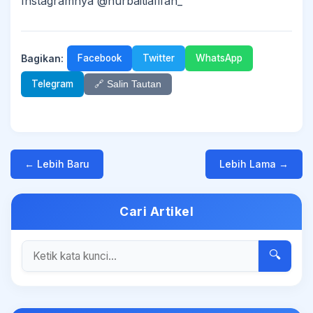
Instagramnya @nurbaitiafifah_
Bagikan:
Facebook
Twitter
WhatsApp
Telegram
🔗 Salin Tautan
← Lebih Baru
Lebih Lama →
Cari Artikel
🔍