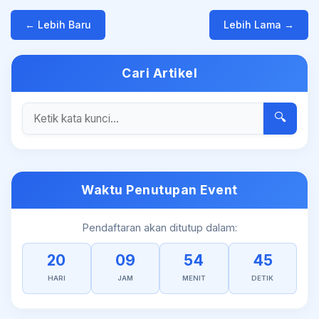
← Lebih Baru
Lebih Lama →
Cari Artikel
🔍
Waktu Penutupan Event
Pendaftaran akan ditutup dalam:
20
09
54
45
HARI
JAM
MENIT
DETIK