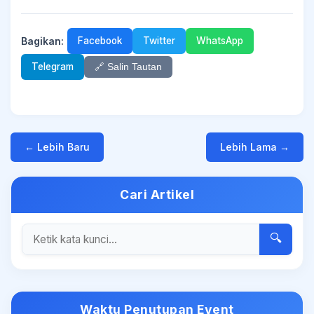
Bagikan:
Facebook
Twitter
WhatsApp
Telegram
🔗 Salin Tautan
← Lebih Baru
Lebih Lama →
Cari Artikel
🔍
Waktu Penutupan Event