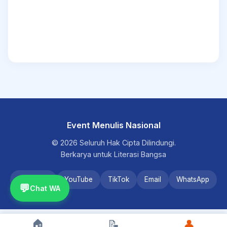
Event Menulis Nasional
© 2026 Seluruh Hak Cipta Dilindungi.
Berkarya untuk Literasi Bangsa
Instagram
YouTube
TikTok
Email
WhatsApp
💬
Chat WA
🏠
📝
👤