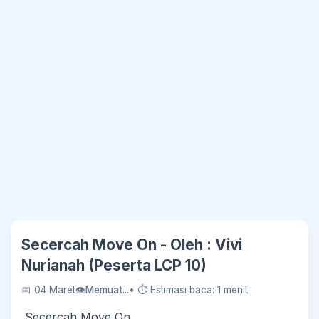
Secercah Move On - Oleh : Vivi
Nurianah (Peserta LCP 10)
📅 04 Maret
👁
1 Kali Dilihat
• ⏱ Estimasi baca: 1 menit
Secercah Move On