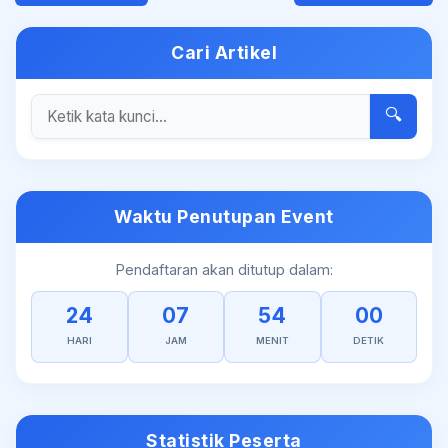
Cari Artikel
🔍
Waktu Penutupan Event
Pendaftaran akan ditutup dalam:
24
07
54
00
HARI
JAM
MENIT
DETIK
Statistik Peserta