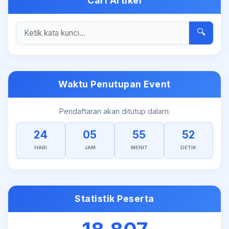
Cari Artikel
🔍
Waktu Penutupan Event
Pendaftaran akan ditutup dalam:
24
05
55
52
HARI
JAM
MENIT
DETIK
Statistik Peserta