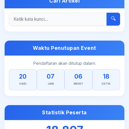
Cari Artikel
🔍
Waktu Penutupan Event
Pendaftaran akan ditutup dalam:
20
07
06
18
HARI
JAM
MENIT
DETIK
Statistik Peserta