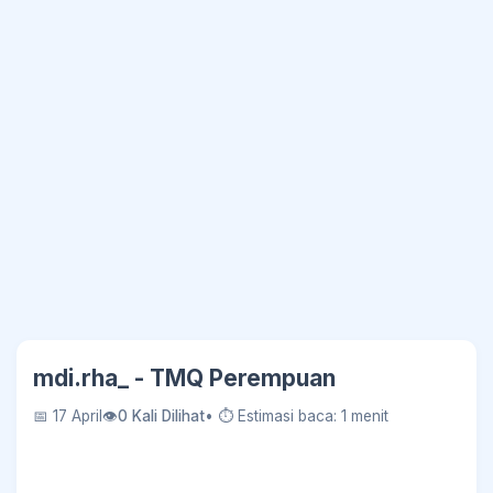
mdi.rha_ - TMQ Perempuan
📅 17 April
👁
0 Kali Dilihat
• ⏱ Estimasi baca: 1 menit