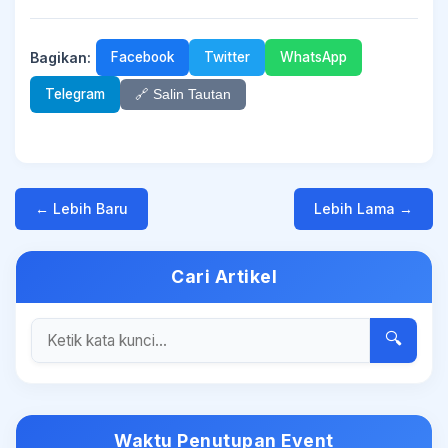
Bagikan:
Facebook
Twitter
WhatsApp
Telegram
🔗 Salin Tautan
← Lebih Baru
Lebih Lama →
Cari Artikel
🔍
Waktu Penutupan Event