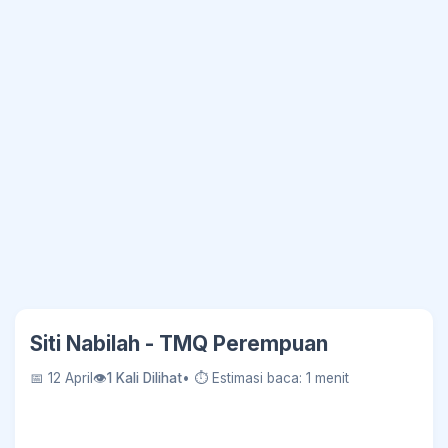
Siti Nabilah - TMQ Perempuan
📅 12 April
👁
1 Kali Dilihat
• ⏱ Estimasi baca: 1 menit