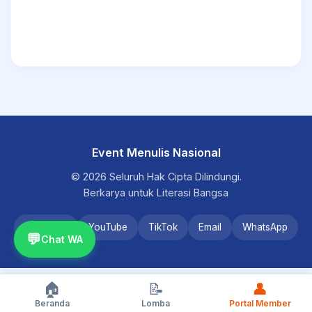
Event Menulis Nasional
© 2026 Seluruh Hak Cipta Dilindungi.
Berkarya untuk Literasi Bangsa
Instagram
YouTube
TikTok
Email
WhatsApp
💬
Chat WA
🏠
📝
👤
Beranda
Lomba
Portal Member