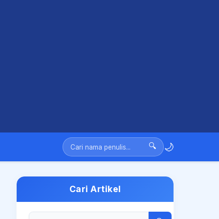
🌙
🔍
Cari Artikel