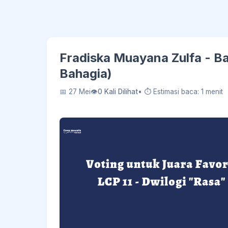
Fradiska Muayana Zulfa - B
Bahagia)
📅 27 Mei
👁
0 Kali Dilihat
• ⏱ Estimasi baca: 1 menit