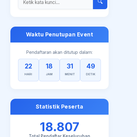
🔍
Waktu Penutupan Event
Pendaftaran akan ditutup dalam:
22
18
31
48
HARI
JAM
MENIT
DETIK
Statistik Peserta
18.807
Total Pendaftar Keseluruhan