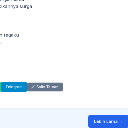
adikannya surga
n ragaku
.
Telegram
🔗 Salin Tautan
Lebih Lama →