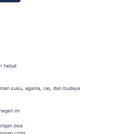
n hebat
aman suku, agama, ras, dan budaya
geri ini
engan jiwa
engan cinta