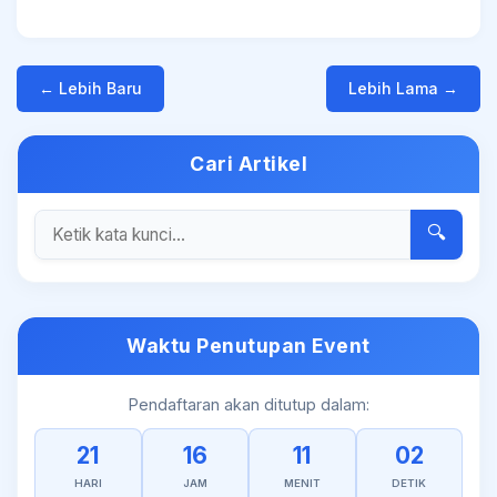
← Lebih Baru
Lebih Lama →
Cari Artikel
🔍
Waktu Penutupan Event
Pendaftaran akan ditutup dalam:
21
16
11
01
HARI
JAM
MENIT
DETIK