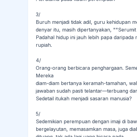
3/
Buruh menjadi tidak adil, guru kehidupan 
denyar itu, masih dipertanyakan, ""Serumi
Padahal hidup ini jauh lebih papa daripada
rupiah.
4/
Orang-orang berbicara penghargaan. Sement
Mereka
diam-diam bertanya keramah-tamahan, wa
jawaban sudah pasti telantar—terbuang da
Sedetail itukah menjadi sasaran manusia?
5/
Sedemikian perempuan dengan imaji di baw
bergelayutan, memasamkan masa, juga diabst
dituang, tak ada lagi uang bicara pada