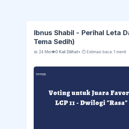
Ibnus Shabil - Perihal Leta
Tema Sedih)
📅 24 Mei
👁
0 Kali Dilihat
• ⏱ Estimasi baca: 1 menit