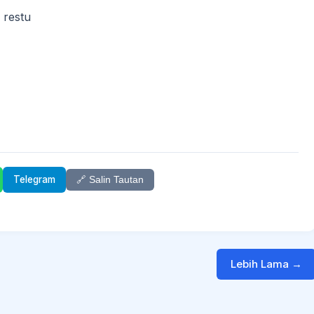
a restu
Telegram
🔗 Salin Tautan
Lebih Lama →