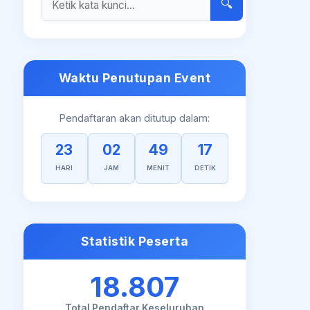
🔍
Waktu Penutupan Event
Pendaftaran akan ditutup dalam:
23
02
49
16
HARI
JAM
MENIT
DETIK
Statistik Peserta
18.807
Total Pendaftar Keseluruhan