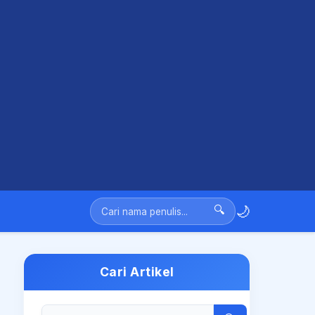
🌙
🔍
Cari Artikel