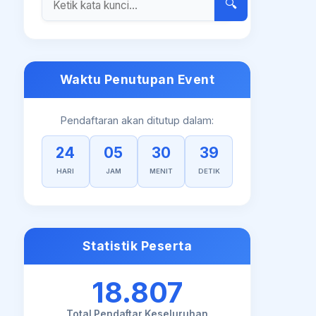
🔍
Waktu Penutupan Event
Pendaftaran akan ditutup dalam:
24
05
30
38
HARI
JAM
MENIT
DETIK
Statistik Peserta
18.807
Total Pendaftar Keseluruhan