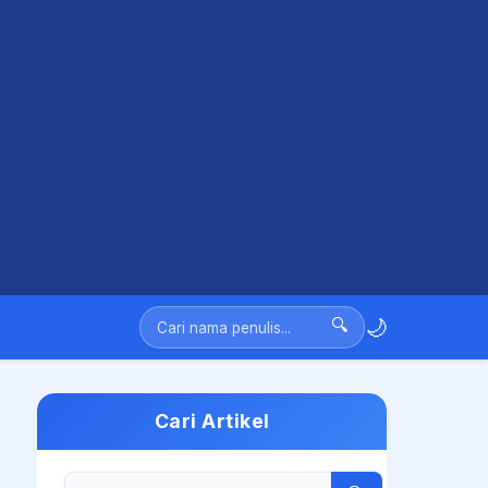
🌙
🔍
Cari Artikel