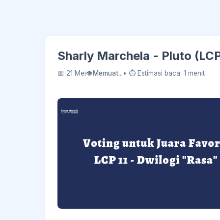
Sharly Marchela - Pluto (LC
📅 21 Mei
👁
Memuat...
• ⏱ Estimasi baca: 1 menit