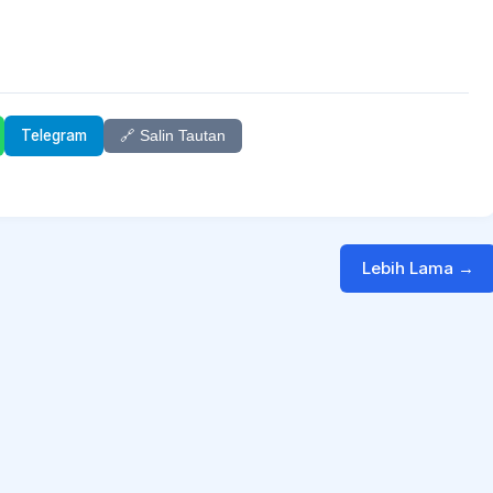
Telegram
🔗 Salin Tautan
Lebih Lama →