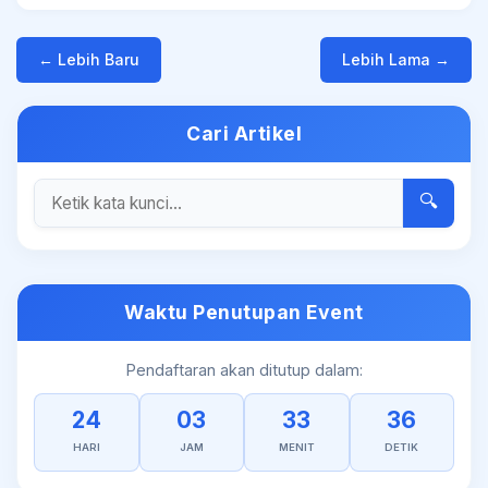
← Lebih Baru
Lebih Lama →
Cari Artikel
🔍
Waktu Penutupan Event
Pendaftaran akan ditutup dalam:
24
03
33
35
HARI
JAM
MENIT
DETIK