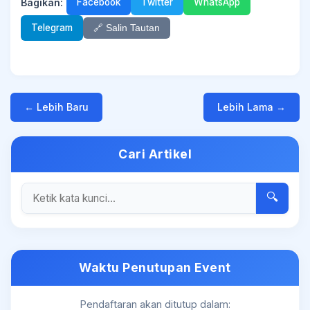
Bagikan:
Facebook
Twitter
WhatsApp
Telegram
🔗 Salin Tautan
← Lebih Baru
Lebih Lama →
Cari Artikel
🔍
Waktu Penutupan Event
Pendaftaran akan ditutup dalam: