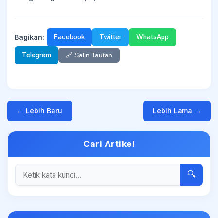
Bagikan:
Facebook
Twitter
WhatsApp
Telegram
🔗 Salin Tautan
← Lebih Baru
Lebih Lama →
Cari Artikel
🔍