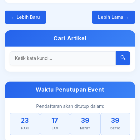
← Lebih Baru
Lebih Lama →
Cari Artikel
🔍
Waktu Penutupan Event
Pendaftaran akan ditutup dalam:
23
17
39
39
HARI
JAM
MENIT
DETIK