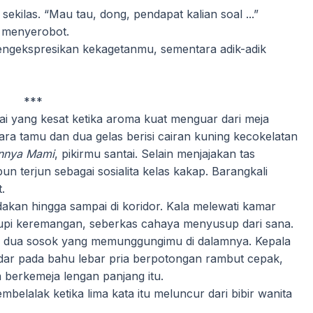
sekilas. “Mau tau, dong, pendapat kalian soal ...”
 menyerobot.
engekspresikan kekagetanmu, sementara adik-adik
***
ai yang kesat ketika aroma kuat menguar dari meja
ara tamu dan dua gelas berisi cairan kuning kecokelatan
annya Mami
, pikirmu santai. Selain menjajakan tas
un terjun sebagai sosialita kelas kakap. Barangkali
.
kan hingga sampai di koridor. Kala melewati kamar
upi keremangan, seberkas cahaya menyusup dari sana.
f dua sosok yang memunggungimu di dalamnya. Kepala
ndar pada bahu lebar pria berpotongan rambut cepak,
 berkemeja lengan panjang itu.
belalak ketika lima kata itu meluncur dari bibir wanita