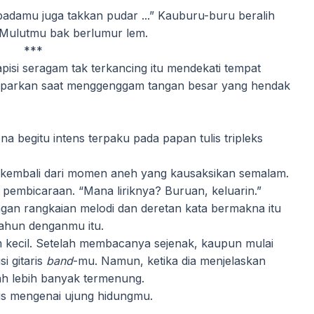
padamu juga takkan pudar ...” Kauburu-buru beralih
. Mulutmu bak berlumur lem.
***
pisi seragam tak terkancing itu mendekati tempat
parkan saat menggenggam tangan besar yang hendak
a begitu intens terpaku pada papan tulis tripleks
kembali dari momen aneh yang kausaksikan semalam.
pembicaraan. “Mana liriknya? Buruan, keluarin.”
ngan rangkaian melodi dan deretan kata bermakna itu
tahun denganmu itu.
kecil. Setelah membacanya sejenak, kaupun mulai
i gitaris
band
-mu. Namun, ketika dia menjelaskan
h lebih banyak termenung.
ris mengenai ujung hidungmu.