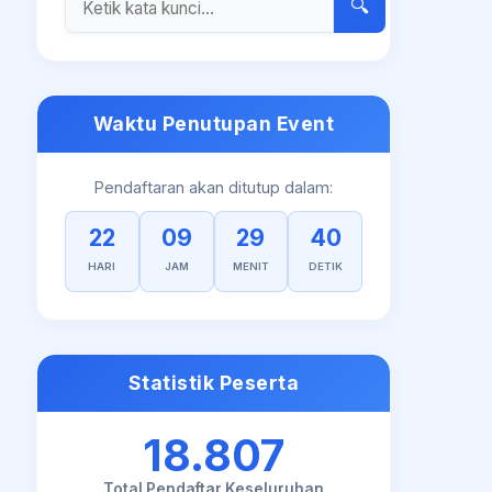
🔍
Waktu Penutupan Event
Pendaftaran akan ditutup dalam:
22
09
29
39
HARI
JAM
MENIT
DETIK
Statistik Peserta
18.807
Total Pendaftar Keseluruhan