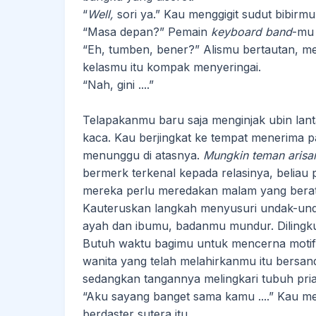
“
Well,
sori ya.” Kau menggigit sudut bibirmu 
“Masa depan?” Pemain
keyboard
band
-mu
“Eh, tumben, bener?” Alismu bertautan, m
kelasmu itu kompak menyeringai.
“Nah, gini ....”
Telapakanmu baru saja menginjak ubin lant
kaca. Kau berjingkat ke tempat menerima p
menunggu di atasnya.
Mungkin teman aris
bermerk terkenal kepada relasinya, beliau p
mereka perlu meredakan malam yang berat
Kauteruskan langkah menyusuri undak-unda
ayah dan ibumu, badanmu mundur. Dilingk
Butuh waktu bagimu untuk mencerna moti
wanita yang telah melahirkanmu itu bersa
sedangkan tangannya melingkari tubuh pria
“Aku sayang banget sama kamu ....” Kau mem
berdaster sutera itu.