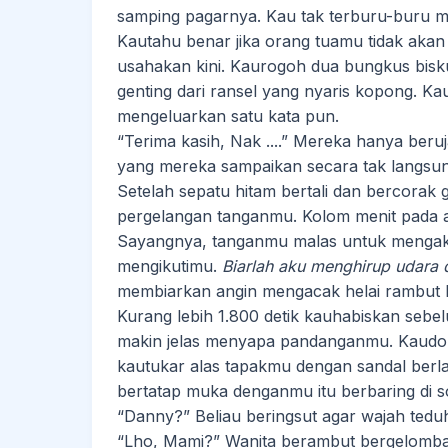
samping pagarnya. Kau tak terburu-buru 
Kautahu benar jika orang tuamu tidak akan 
usahakan kini. Kaurogoh dua bungkus bisk
genting dari ransel yang nyaris kopong. 
mengeluarkan satu kata pun.
“Terima kasih, Nak ....” Mereka hanya ber
yang mereka sampaikan secara tak langsun
Setelah sepatu hitam bertali dan bercorak 
pergelangan tanganmu. Kolom menit pada arl
Sayangnya, tanganmu malas untuk mengakti
mengikutimu.
Biarlah aku menghirup udara 
membiarkan angin mengacak helai rambut 
Kurang lebih 1.800 detik kauhabiskan seb
makin jelas menyapa pandanganmu. Kaudor
kautukar alas tapakmu dengan sandal berla
bertatap muka denganmu itu berbaring di s
“Danny?” Beliau beringsut agar wajah tedu
“Lho, Mami?” Wanita berambut bergelomba