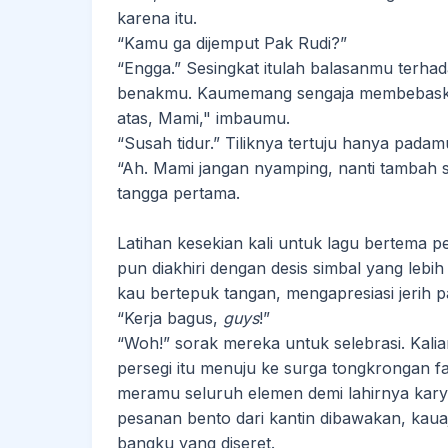
karena itu.
“Kamu ga dijemput Pak Rudi?”
“Engga.” Sesingkat itulah balasanmu terha
benakmu. Kaumemang sengaja membebaskan
atas, Mami," imbaumu.
“Susah tidur.” Tiliknya tertuju hanya padam
“Ah. Mami jangan nyamping, nanti tambah s
tangga pertama.
Latihan kesekian kali untuk lagu bertema 
pun diakhiri dengan desis simbal yang lebi
kau bertepuk tangan, mengapresiasi jerih 
“Kerja bagus,
guys
!”
“Woh!” sorak mereka untuk selebrasi. Kalia
persegi itu menuju ke surga tongkrongan f
meramu seluruh elemen demi lahirnya kar
pesanan bento dari kantin dibawakan, ka
bangku yang diseret.