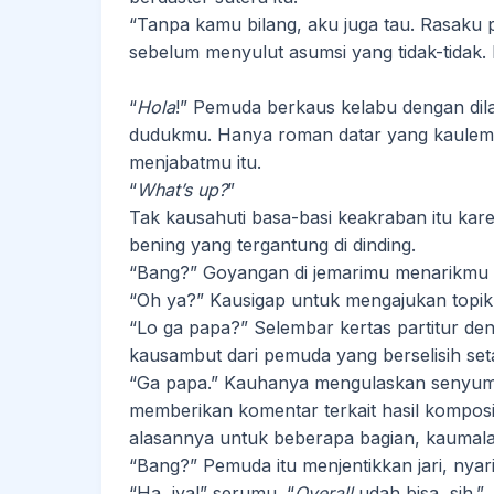
“Tanpa kamu bilang, aku juga tau. Rasaku 
sebelum menyulut asumsi yang tidak-tidak
“
Hola
!” Pemuda berkaus kelabu dengan dila
dudukmu. Hanya roman datar yang kaulem
menjabatmu itu.
“
What’s up?
”
Tak kausahuti basa-basi keakraban itu karen
bening yang tergantung di dinding.
“Bang?” Goyangan di jemarimu menarikmu 
“Oh ya?” Kausigap untuk mengajukan topik 
“Lo ga papa?” Selembar kertas partitur de
kausambut dari pemuda yang berselisih se
“Ga papa.” Kauhanya mengulaskan senyum 
memberikan komentar terkait hasil komposis
alasannya untuk beberapa bagian, kaumala
“Bang?” Pemuda itu menjentikkan jari, nya
“Ha, iya!” serumu. “
Overall
udah bisa, sih.”