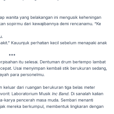
dap wanita yang belakangan ini mengusik keheningan
 sopirmu dari kewajibannya demi rencanamu. “Ke
u.
akit.” Kauunjuk perhatian kecil sebelum menapaki anak
***
perpisahan itu selesai. Dentuman drum bertempo lambat
h cepat. Usai menyimpan kembali stik berukuran sedang,
payah para personelmu.
n keluar dari ruangan berukuran tiga belas meter
avorit: Laboratorium Musik
Inc Band.
Di sanalah kalian
ya-karya pencerah masa muda. Sembari menanti
uajak mereka berkumpul, membentuk lingkaran dengan