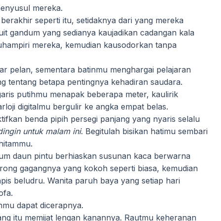
menyusul mereka.
berakhir seperti itu, setidaknya dari yang mereka
uit gandum yang sedianya kaujadikan cadangan kala
Kauhampiri mereka, kemudian kausodorkan tanpa
ujar pelan, sementara batinmu menghargai pelajaran
g tentang betapa pentingnya kehadiran saudara.
garis putihmu menapak beberapa meter, kaulirik
oji digitalmu bergulir ke angka empat belas.
fkan benda pipih persegi panjang yang nyaris selalu
dingin untuk malam ini
. Begitulah bisikan hatimu sembari
hitammu.
elum daun pintu berhiaskan susunan kaca berwarna
ong gagangnya yang kokoh seperti biasa, kemudian
pis beludru. Wanita paruh baya yang setiap hari
ofa.
hmu dapat dicerapnya.
ng itu memijat lengan kanannya. Rautmu keheranan