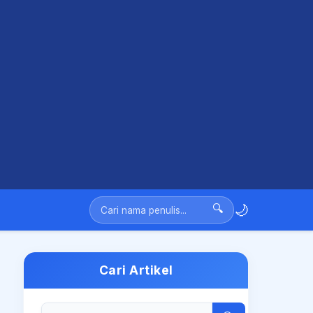
🌙
🔍
Cari Artikel