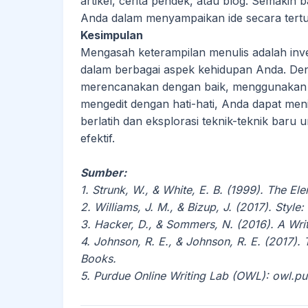
artikel, cerita pendek, atau blog. Semakin 
Anda dalam menyampaikan ide secara tertul
Kesimpulan
Mengasah keterampilan menulis adalah in
dalam berbagai aspek kehidupan Anda. Den
merencanakan dengan baik, menggunakan ba
mengedit dengan hati-hati, Anda dapat men
berlatih dan eksplorasi teknik-teknik b
efektif.
Sumber:
1. Strunk, W., & White, E. B. (1999). The El
2. Williams, J. M., & Bizup, J. (2017). Style
3. Hacker, D., & Sommers, N. (2016). A Wri
4. Johnson, R. E., & Johnson, R. E. (2017).
Books.
5. Purdue Online Writing Lab (OWL): owl.p