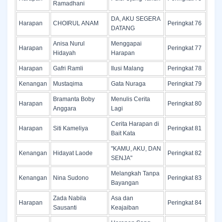
Ramadhani
DA, AKU SEGERA
Harapan
CHOIRUL ANAM
Peringkat 76
DATANG
Anisa Nurul
Menggapai
Harapan
Peringkat 77
Hidayah
Harapan
Harapan
Gafri Ramli
Ilusi Malang
Peringkat 78
Kenangan
Mustaqima
Gata Nuraga
Peringkat 79
Bramanta Boby
Menulis Cerita
Harapan
Peringkat 80
Anggara
Lagi
Cerita Harapan di
Harapan
Siti Kameliya
Peringkat 81
Bait Kata
"KAMU, AKU, DAN
Kenangan
Hidayat Laode
Peringkat 82
SENJA"
Melangkah Tanpa
Kenangan
Nina Sudono
Peringkat 83
Bayangan
Zada Nabila
Asa dan
Harapan
Peringkat 84
Sausanti
Keajaiban