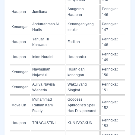
Anugerah
Peringkat
Harapan
Jumliana
Harapan
146
Abdurrahman Al
Kenangan yang
Peringkat
Kenangan
Harits
terukir
147
Yanuar Tri
Peringkat
Harapan
Fadilah
Koswara
148
Peringkat
Harapan
Intan Nuraini
Harapanku
149
Naymunah
Hujan dan
Peringkat
Kenangan
Najwatul
kenangan
150
Auliya Navisa
Waktu yang
Peringkat
Kenangan
Wieberia
Singkat
151
Muhammad
Goddess
Peringkat
Move On
Raihan Kamil
Aphrodite's Spell
152
Fuady
Has Disappeared
Peringkat
Harapan
TRI AGUSTINI
KUN FAYAKUN
153