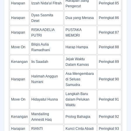
Harapan Sang
Harapan
Izzah Nida'ul Fitrah
Peringkat 85
Pengecut
Dyas Sasmita
Harapan
Dua yang Merasa
Peringkat 86
Dewi
RISKA ADELIA
PUSTAKA
Harapan
Peringkat 87
PUTRI
MEMORI
Bilqis Aulia
Move On
Harap Hampa
Peringkat 88
Ramadhani
Jejak Waktu
Kenangan
Iis Saadah
Peringkat 89
Dalam Kanvas
Asa Mengembara
Halimah Anggun
Harapan
di Seluas
Peringkat 90
Nurrani
Samudra
Langkah Baru
Move On
Hidayatul Husna
dalam Pelukan
Peringkat 91
Waktu
Mandailing
Kenangan
Prolog Bahagia
Peringkat 92
Amnesti Haq
Harapan
RIANTI
Kunci Cinta Abadi
Peringkat 93