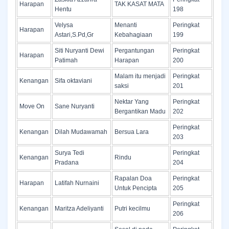
Harapan
TAK KASAT MATA
Hentu
198
Velysa
Menanti
Peringkat
Harapan
Astari,S.Pd,Gr
Kebahagiaan
199
Siti Nuryanti Dewi
Pergantungan
Peringkat
Harapan
Patimah
Harapan
200
Malam itu menjadi
Peringkat
Kenangan
Sifa oktaviani
saksi
201
Nektar Yang
Peringkat
Move On
Sane Nuryanti
Bergantikan Madu
202
Peringkat
Kenangan
Dilah Mudawamah
Bersua Lara
203
Surya Tedi
Peringkat
Kenangan
Rindu
Pradana
204
Rapalan Doa
Peringkat
Harapan
Latifah Nurnaini
Untuk Pencipta
205
Peringkat
Kenangan
Maritza Adeliyanti
Putri kecilmu
206