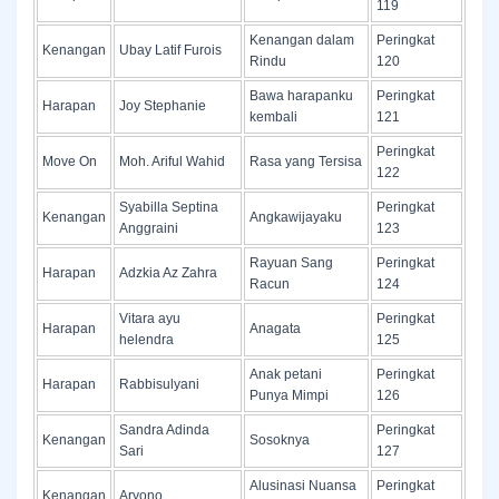
119
Kenangan dalam
Peringkat
Kenangan
Ubay Latif Furois
Rindu
120
Bawa harapanku
Peringkat
Harapan
Joy Stephanie
kembali
121
Peringkat
Move On
Moh. Ariful Wahid
Rasa yang Tersisa
122
Syabilla Septina
Peringkat
Kenangan
Angkawijayaku
Anggraini
123
Rayuan Sang
Peringkat
Harapan
Adzkia Az Zahra
Racun
124
Vitara ayu
Peringkat
Harapan
Anagata
helendra
125
Anak petani
Peringkat
Harapan
Rabbisulyani
Punya Mimpi
126
Sandra Adinda
Peringkat
Kenangan
Sosoknya
Sari
127
Alusinasi Nuansa
Peringkat
Kenangan
Aryono