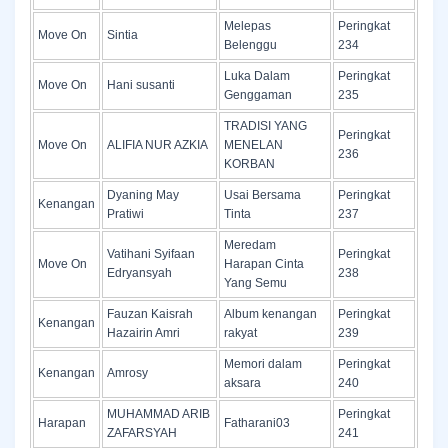
Melepas
Peringkat
Move On
Sintia
Belenggu
234
Luka Dalam
Peringkat
Move On
Hani susanti
Genggaman
235
TRADISI YANG
Peringkat
Move On
ALIFIA NUR AZKIA
MENELAN
236
KORBAN
Dyaning May
Usai Bersama
Peringkat
Kenangan
Pratiwi
Tinta
237
Meredam
Vatihani Syifaan
Peringkat
Move On
Harapan Cinta
Edryansyah
238
Yang Semu
Fauzan Kaisrah
Album kenangan
Peringkat
Kenangan
Hazairin Amri
rakyat
239
Memori dalam
Peringkat
Kenangan
Amrosy
aksara
240
MUHAMMAD ARIB
Peringkat
Harapan
Fatharani03
ZAFARSYAH
241