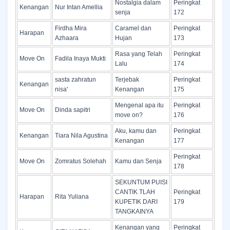
Nostalgia dalam
Peringkat
Kenangan
Nur Intan Amellia
senja
172
Firdha Mira
Caramel dan
Peringkat
Harapan
Azhaara
Hujan
173
Rasa yang Telah
Peringkat
Move On
Fadila Inaya Mukti
Lalu
174
sasta zahratun
Terjebak
Peringkat
Kenangan
nisa'
Kenangan
175
Mengenal apa itu
Peringkat
Move On
Dinda sapitri
move on?
176
Aku, kamu dan
Peringkat
Kenangan
Tiara Nila Agustina
Kenangan
177
Peringkat
Move On
Zomratus Solehah
Kamu dan Senja
178
SEKUNTUM PUISI
CANTIK TLAH
Peringkat
Harapan
Rita Yuliana
KUPETIK DARI
179
TANGKAINYA
Kenangan yang
Peringkat