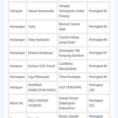
Tempat
Harapan
Hasan Komarudin
Ternyaman Untuk
Peringkat 94
Pulang
Memori Dalam
Kenangan
Yulia
Peringkat 95
Sepi
Cermin Hidup
Kenangan
Tedy Apriyanto
Peringkat 96
yang Indah
Kenangan Tak
Kenangan
Erwina Hasibuan
Peringkat 97
Kunjung Sembuh
Cantikmu
Harapan
Kainan S.M. Punuf
Peringkat 98
Menjanjikan
Kenangan
Ugy Alfiansyah
Tinta Nostalgia
Peringkat 99
FAHRINA
Peringkat
Harapan
ASA TERGAPAI
NABILATUN NADA
100
Harap Penuh
INEZ GARNIS
Peringkat
Move On
Datangnya
YASINTA
101
Kekasihmu
Rindu Dibalik
Peringkat