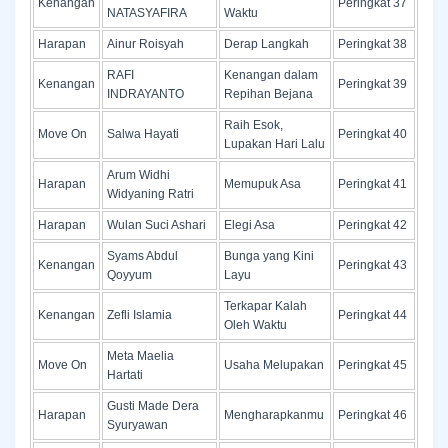
Kenangan
Peringkat 37
NATASYAFIRA
Waktu
Harapan
Ainur Roisyah
Derap Langkah
Peringkat 38
RAFI
Kenangan dalam
Kenangan
Peringkat 39
INDRAYANTO
Repihan Bejana
Raih Esok,
Move On
Salwa Hayati
Peringkat 40
Lupakan Hari Lalu
Arum Widhi
Harapan
Memupuk Asa
Peringkat 41
Widyaning Ratri
Harapan
Wulan Suci Ashari
Elegi Asa
Peringkat 42
Syams Abdul
Bunga yang Kini
Kenangan
Peringkat 43
Qoyyum
Layu
Terkapar Kalah
Kenangan
Zefli Islamia
Peringkat 44
Oleh Waktu
Meta Maelia
Move On
Usaha Melupakan
Peringkat 45
Hartati
Gusti Made Dera
Harapan
Mengharapkanmu
Peringkat 46
Syuryawan