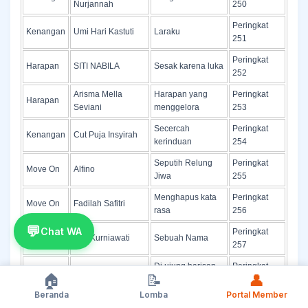
Nurjannah
250
Peringkat
Kenangan
Umi Hari Kastuti
Laraku
251
Peringkat
Harapan
SITI NABILA
Sesak karena luka
252
Arisma Mella
Harapan yang
Peringkat
Harapan
Seviani
menggelora
253
Secercah
Peringkat
Kenangan
Cut Puja Insyirah
kerinduan
254
Seputih Relung
Peringkat
Move On
Alfino
Jiwa
255
Menghapus kata
Peringkat
Move On
Fadilah Safitri
rasa
256
💬
Chat WA
Peringkat
Kenangan
Eva Kurniawati
Sebuah Nama
257
Di ujung barisan
Peringkat
Kenangan
Lativa Ayu Lestari
🏠
📝
👤
cakrawala
258
Beranda
Lomba
Portal Member
Bangkitnya Casis
Peringkat
Harapan
A. Wildan Mukholid