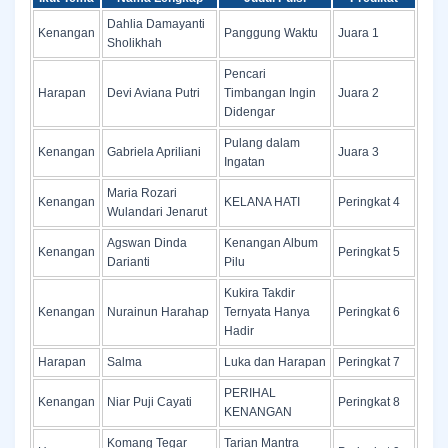
Dahlia Damayanti
Kenangan
Panggung Waktu
Juara 1
Sholikhah
Pencari
Harapan
Devi Aviana Putri
Timbangan Ingin
Juara 2
Didengar
Pulang dalam
Kenangan
Gabriela Apriliani
Juara 3
Ingatan
Maria Rozari
Kenangan
KELANA HATI
Peringkat 4
Wulandari Jenarut
Agswan Dinda
Kenangan Album
Kenangan
Peringkat 5
Darianti
Pilu
Kukira Takdir
Kenangan
Nurainun Harahap
Ternyata Hanya
Peringkat 6
Hadir
Harapan
Salma
Luka dan Harapan
Peringkat 7
PERIHAL
Kenangan
Niar Puji Cayati
Peringkat 8
KENANGAN
Komang Tegar
Tarian Mantra