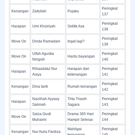
Peringkat
Kenangan
Zaitullah
Pujaku
137
Peringkat
Harapan
Umi Khoiriyah
Setitik Asa
138
Peringkat
Move On
Dinda Ramadani
Ingat lagi?
139
Ulfah Agustia
Peringkat
Move On
Hantu bayangan
Ningsih
140
Rihaadatul Nur
Harapan dari
Peringkat
Harapan
Aisya
ketenangan
141
Peringkat
Kenangan
Dina tanti
Rumah kenangan
142
Naziihah Ayyasy
Tirta Triasih
Peringkat
Harapan
Salimah
Sagara
143
Salza Gusti
Drama 365 Hari
Peringkat
Move On
Muhaimi
Hampir Selesai
144
Mahligai
Peringkat
Kenangan
Nur Aulia Fardiza
ternyaman
145