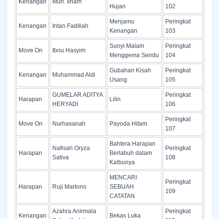
Kenangan
Muh. Ilham
Hujan
102
Menjamu
Peringkat
Kenangan
Intan Fadillah
Kenangan
103
Sunyi Malam
Peringkat
Move On
Ibnu Hasyim
Menggema Sendu
104
Gubahan Kisah
Peringkat
Kenangan
Muhammad Aldi
Usang
105
GUMELAR ADITYA
Peringkat
Harapan
Lilin
HERYADI
106
Peringkat
Move On
Nurhasanah
Payoda Hitam
107
Bahtera Harapan
Nafisah Oryza
Peringkat
Harapan
Berlabuh dalam
Sativa
108
Kalbunya
MENCARI
Peringkat
Harapan
Ruji Martono
SEBUAH
109
CATATAN
Azahra Anirmala
Peringkat
Kenangan
Bekas Luka