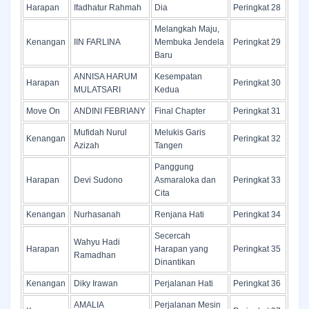
Harapan
Ifadhatur Rahmah
Dia
Peringkat 28
Melangkah Maju,
Kenangan
IIN FARLINA
Membuka Jendela
Peringkat 29
Baru
ANNISA HARUM
Kesempatan
Harapan
Peringkat 30
MULATSARI
Kedua
Move On
ANDINI FEBRIANY
Final Chapter
Peringkat 31
Mufidah Nurul
Melukis Garis
Kenangan
Peringkat 32
Azizah
Tangen
Panggung
Harapan
Devi Sudono
Asmaraloka dan
Peringkat 33
Cita
Kenangan
Nurhasanah
Renjana Hati
Peringkat 34
Secercah
Wahyu Hadi
Harapan
Harapan yang
Peringkat 35
Ramadhan
Dinantikan
Kenangan
Diky Irawan
Perjalanan Hati
Peringkat 36
AMALIA
Perjalanan Mesin