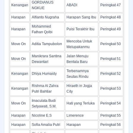
GORDIANUS
Kenangan
ABADI
Peringkat 47
NGKUE
Harapan
Alfianto Nugraha
Harapan Sang Ibu
Peringkat 48
Mohammed
Harapan
Puisi Terakhir Ibu
Peringkat 49
Fathan Qolbi
Mencoba Untuk
Move On
Aditia Tampubolon
Peringkat 50
Melupakanmu
Manikrara Santina
Jalan Menuju
Move On
Peringkat 51
Dewantari
Bentala Baru
Terbenamnya
Kenangan
Dhiya Humaidy
Peringkat 52
Seutas Rindu
Rishma Al Zahra
Hiraeth in Jogja
Kenangan
Peringkat 53
Putri Bahtiar
City
Imaculata Budi
Move On
Hati yang Terluka
Peringkat 54
Setyawati, S.M.
Harapan
Nicoline E.S
Limerence
Peringkat 55
Harapan
Sofia Amalia Putri
Harapan
Peringkat 56