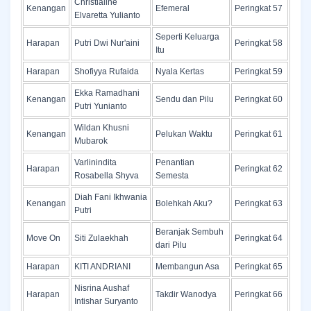
Christialine
Kenangan
Efemeral
Peringkat 57
Elvaretta Yulianto
Seperti Keluarga
Harapan
Putri Dwi Nur'aini
Peringkat 58
Itu
Harapan
Shofiyya Rufaida
Nyala Kertas
Peringkat 59
Ekka Ramadhani
Kenangan
Sendu dan Pilu
Peringkat 60
Putri Yunianto
Wildan Khusni
Kenangan
Pelukan Waktu
Peringkat 61
Mubarok
Varlinindita
Penantian
Harapan
Peringkat 62
Rosabella Shyva
Semesta
Diah Fani Ikhwania
Kenangan
Bolehkah Aku?
Peringkat 63
Putri
Beranjak Sembuh
Move On
Siti Zulaekhah
Peringkat 64
dari Pilu
Harapan
KITI ANDRIANI
Membangun Asa
Peringkat 65
Nisrina Aushaf
Harapan
Takdir Wanodya
Peringkat 66
Intishar Suryanto