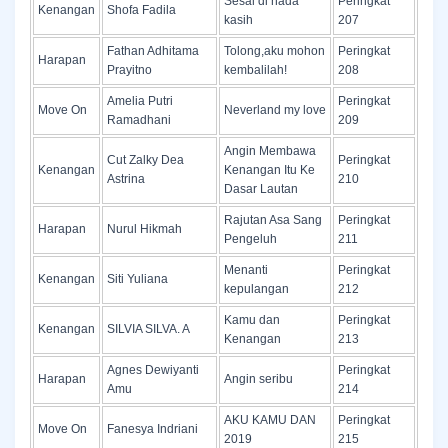
Sesal di nada
Peringkat
Kenangan
Shofa Fadila
kasih
207
Fathan Adhitama
Tolong,aku mohon
Peringkat
Harapan
Prayitno
kembalilah!
208
Amelia Putri
Peringkat
Move On
Neverland my love
Ramadhani
209
Angin Membawa
Cut Zalky Dea
Peringkat
Kenangan
Kenangan Itu Ke
Astrina
210
Dasar Lautan
Rajutan Asa Sang
Peringkat
Harapan
Nurul Hikmah
Pengeluh
211
Menanti
Peringkat
Kenangan
Siti Yuliana
kepulangan
212
Kamu dan
Peringkat
Kenangan
SILVIA SILVA. A
Kenangan
213
Agnes Dewiyanti
Peringkat
Harapan
Angin seribu
Amu
214
AKU KAMU DAN
Peringkat
Move On
Fanesya Indriani
2019
215