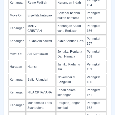
Peringkat
Kenangan
Retno Fadilah
Kenangan Indah
154
Sekedar bertemu
Peringkat
Move On
Enjel lita hutagaol
bukan bersama
155
MARVEL
Kenangan Abadi
Peringkat
Kenangan
CRISTIAN
yang Berkisah
156
Peringkat
Kenangan
Rukna Aminawati
Akhir Sebuah Do'a
157
Jentaka, Renjana
Peringkat
Move On
Adi Kurniawan
Dan Nirmala
158
Janjiku Padamu
Peringkat
Harapan
Hamsir
Ibu
159
November di
Peringkat
Kenangan
Safitri Ulandari
Bengkulu
160
Rindu dalam
Peringkat
Kenangan
NILA OKTAVIANA
kenangan
161
Muhammad Faris
Pergilah, jangan
Peringkat
Kenangan
Syahputera
kembali
162