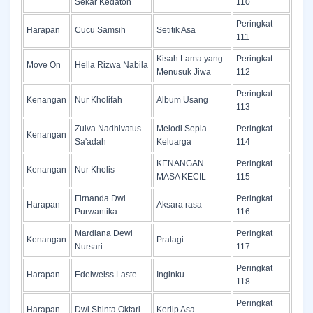
Sekar Kedaton
110
Peringkat
Harapan
Cucu Samsih
Setitik Asa
111
Kisah Lama yang
Peringkat
Move On
Hella Rizwa Nabila
Menusuk Jiwa
112
Peringkat
Kenangan
Nur Kholifah
Album Usang
113
Zulva Nadhivatus
Melodi Sepia
Peringkat
Kenangan
Sa'adah
Keluarga
114
KENANGAN
Peringkat
Kenangan
Nur Kholis
MASA KECIL
115
Firnanda Dwi
Peringkat
Harapan
Aksara rasa
Purwantika
116
Mardiana Dewi
Peringkat
Kenangan
Pralagi
Nursari
117
Peringkat
Harapan
Edelweiss Laste
Inginku...
118
Peringkat
Harapan
Dwi Shinta Oktari
Kerlip Asa