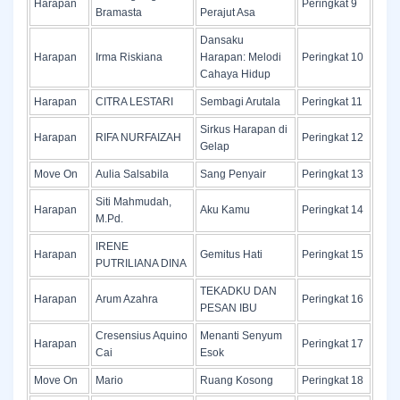
Harapan
Peringkat 9
Bramasta
Perajut Asa
Dansaku
Harapan
Irma Riskiana
Harapan: Melodi
Peringkat 10
Cahaya Hidup
Harapan
CITRA LESTARI
Sembagi Arutala
Peringkat 11
Sirkus Harapan di
Harapan
RIFA NURFAIZAH
Peringkat 12
Gelap
Move On
Aulia Salsabila
Sang Penyair
Peringkat 13
Siti Mahmudah,
Harapan
Aku Kamu
Peringkat 14
M.Pd.
IRENE
Harapan
Gemitus Hati
Peringkat 15
PUTRILIANA DINA
TEKADKU DAN
Harapan
Arum Azahra
Peringkat 16
PESAN IBU
Cresensius Aquino
Menanti Senyum
Harapan
Peringkat 17
Cai
Esok
Move On
Mario
Ruang Kosong
Peringkat 18