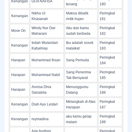
Kenangan
GITA NAFISA
tenang
180
Nikha Ul
Makna dibalik
Peringkat
Kenangan
Khasanah
rintik hujan
181
Windy Nur Dwi
Aku dan kamu
Peringkat
Move On
Maharani
sudah berbeda
182
Indah Wulandari
Ibu adalah sosok
Peringkat
Kenangan
Kabalmay
malaikat
183
Peringkat
Harapan
Muhammad Ihsan
Sang Pemuda
184
Sang Penerima
Peringkat
Harapan
Muhammad Nabil
Tak Bersyarat
185
Annisa Dhia
Menunggumu
Peringkat
Harapan
Salsabila
Datang
186
Melangkah di Atas
Peringkat
Kenangan
Diah Ayu Lestari
Harapan
187
aku kamu gelap
Peringkat
Kenangan
reymadina
malam
188
Arie Andhini
Peringkat