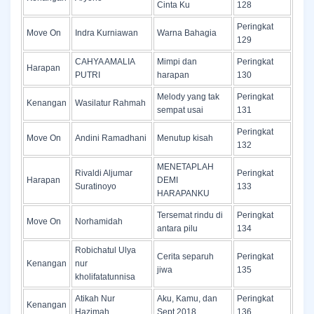
Cinta Ku
128
Peringkat
Move On
Indra Kurniawan
Warna Bahagia
129
CAHYA AMALIA
Mimpi dan
Peringkat
Harapan
PUTRI
harapan
130
Melody yang tak
Peringkat
Kenangan
Wasilatur Rahmah
sempat usai
131
Peringkat
Move On
Andini Ramadhani
Menutup kisah
132
MENETAPLAH
Rivaldi Aljumar
Peringkat
Harapan
DEMI
Suratinoyo
133
HARAPANKU
Tersemat rindu di
Peringkat
Move On
Norhamidah
antara pilu
134
Robichatul Ulya
Cerita separuh
Peringkat
Kenangan
nur
jiwa
135
kholifatatunnisa
Atikah Nur
Aku, Kamu, dan
Peringkat
Kenangan
Hazimah
Sept 2018
136