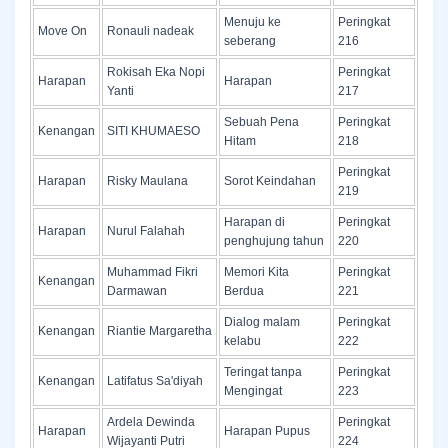
Menuju ke
Peringkat
Move On
Ronauli nadeak
seberang
216
Rokisah Eka Nopi
Peringkat
Harapan
Harapan
Yanti
217
Sebuah Pena
Peringkat
Kenangan
SITI KHUMAESO
Hitam
218
Peringkat
Harapan
Risky Maulana
Sorot Keindahan
219
Harapan di
Peringkat
Harapan
Nurul Falahah
penghujung tahun
220
Muhammad Fikri
Memori Kita
Peringkat
Kenangan
Darmawan
Berdua
221
Dialog malam
Peringkat
Kenangan
Riantie Margaretha
kelabu
222
Teringat tanpa
Peringkat
Kenangan
Latifatus Sa'diyah
Mengingat
223
Ardela Dewinda
Peringkat
Harapan
Harapan Pupus
Wijayanti Putri
224