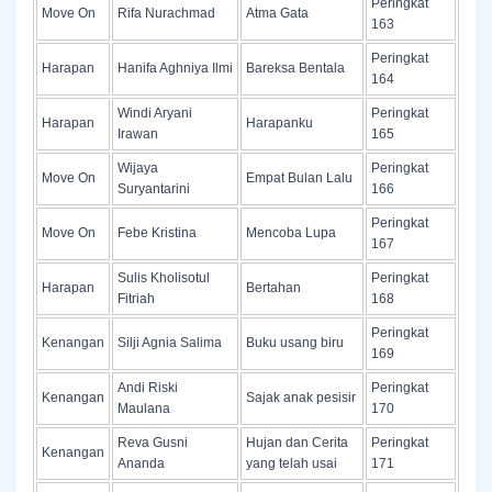
Peringkat
Move On
Rifa Nurachmad
Atma Gata
163
Peringkat
Harapan
Hanifa Aghniya Ilmi
Bareksa Bentala
164
Windi Aryani
Peringkat
Harapan
Harapanku
Irawan
165
Wijaya
Peringkat
Move On
Empat Bulan Lalu
Suryantarini
166
Peringkat
Move On
Febe Kristina
Mencoba Lupa
167
Sulis Kholisotul
Peringkat
Harapan
Bertahan
Fitriah
168
Peringkat
Kenangan
Silji Agnia Salima
Buku usang biru
169
Andi Riski
Peringkat
Kenangan
Sajak anak pesisir
Maulana
170
Reva Gusni
Hujan dan Cerita
Peringkat
Kenangan
Ananda
yang telah usai
171