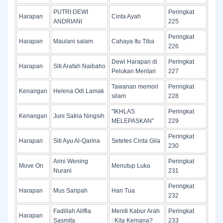
PUTRI DEWI
Peringkat
Harapan
Cinta Ayah
ANDRIANI
225
Peringkat
Harapan
Maulani salam
Cahaya Itu Tiba
226
Dewi Harapan di
Peringkat
Harapan
Siti Arafah Naibaho
Pelukan Mentari
227
Tawanan memori
Peringkat
Kenangan
Helena Odi Lamak
silam
228
"IKHLAS
Peringkat
Kenangan
Juni Satria Ningsih
MELEPASKAN"
229
Peringkat
Harapan
Siti Ayu Al-Qarina
Setetes Cinta Gila
230
Arini Wening
Peringkat
Move On
Menutup Luka
Nurani
231
Peringkat
Harapan
Mus Saripah
Hari Tua
232
Fadillah Aliffia
Meniti Kabur Arah
Peringkat
Harapan
Sasmita
: Kita Kemana?
233