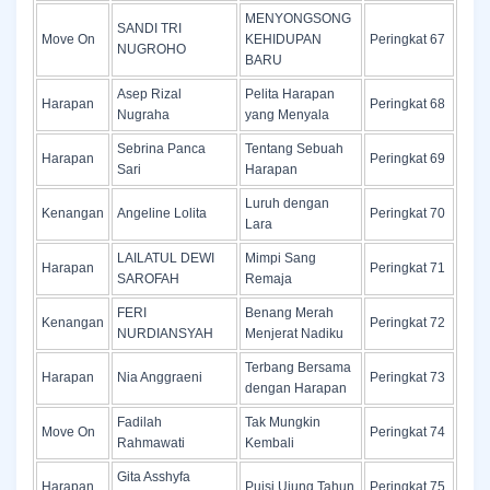
MENYONGSONG
SANDI TRI
Move On
KEHIDUPAN
Peringkat 67
NUGROHO
BARU
Asep Rizal
Pelita Harapan
Harapan
Peringkat 68
Nugraha
yang Menyala
Sebrina Panca
Tentang Sebuah
Harapan
Peringkat 69
Sari
Harapan
Luruh dengan
Kenangan
Angeline Lolita
Peringkat 70
Lara
LAILATUL DEWI
Mimpi Sang
Harapan
Peringkat 71
SAROFAH
Remaja
FERI
Benang Merah
Kenangan
Peringkat 72
NURDIANSYAH
Menjerat Nadiku
Terbang Bersama
Harapan
Nia Anggraeni
Peringkat 73
dengan Harapan
Fadilah
Tak Mungkin
Move On
Peringkat 74
Rahmawati
Kembali
Gita Asshyfa
Harapan
Puisi Ujung Tahun
Peringkat 75