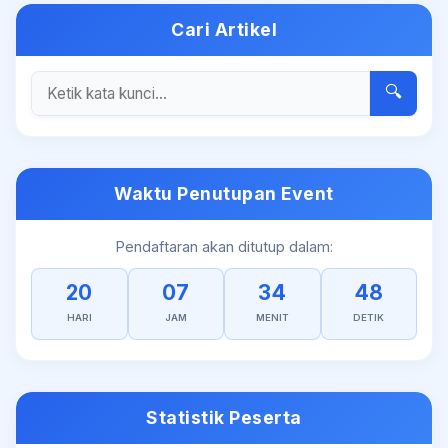
Cari Artikel
🔍
Waktu Penutupan Event
Pendaftaran akan ditutup dalam:
20
07
34
48
HARI
JAM
MENIT
DETIK
Statistik Peserta