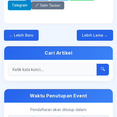
Telegram
🔗 Salin Tautan
← Lebih Baru
Lebih Lama →
Cari Artikel
🔍
Waktu Penutupan Event
Pendaftaran akan ditutup dalam: