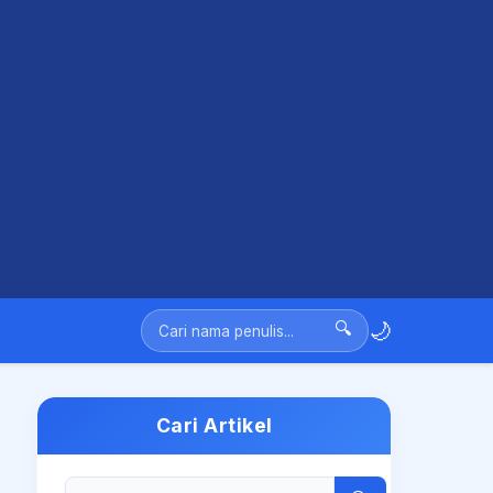
🌙
🔍
Cari Artikel