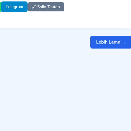
Telegram
🔗 Salin Tautan
Lebih Lama →