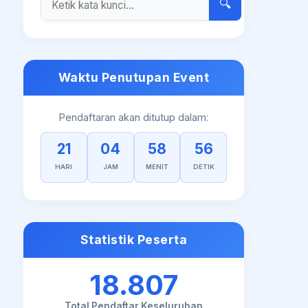
🔍
Waktu Penutupan Event
Pendaftaran akan ditutup dalam:
21
04
58
55
HARI
JAM
MENIT
DETIK
Statistik Peserta
18.807
Total Pendaftar Keseluruhan