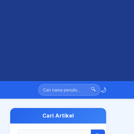
🌙
🔍
Cari Artikel