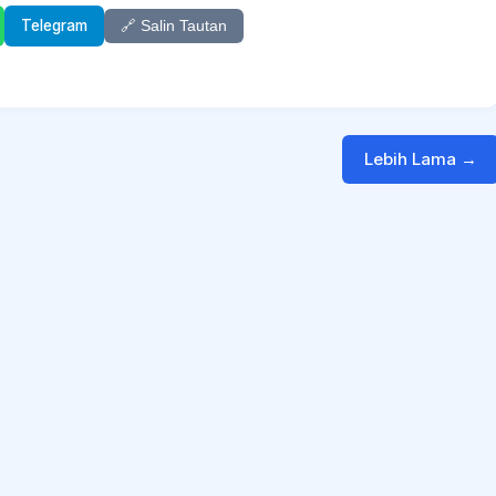
Telegram
🔗 Salin Tautan
Lebih Lama →