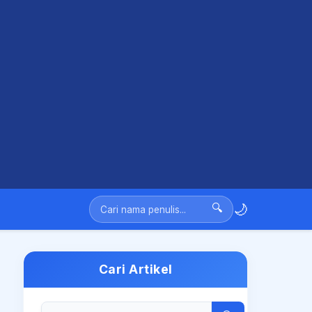
🌙
🔍
Cari Artikel