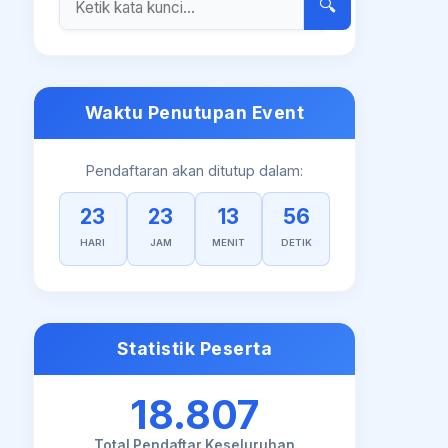
🔍
Waktu Penutupan Event
Pendaftaran akan ditutup dalam:
23
23
13
55
HARI
JAM
MENIT
DETIK
Statistik Peserta
18.807
Total Pendaftar Keseluruhan