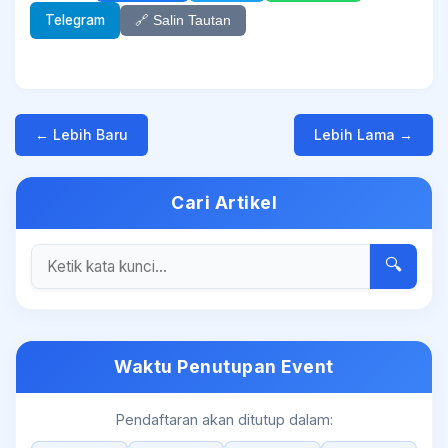
Telegram
🔗 Salin Tautan
← Lebih Baru
Lebih Lama →
Cari Artikel
🔍
Waktu Penutupan Event
Pendaftaran akan ditutup dalam: