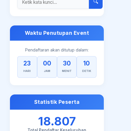
🔍
Waktu Penutupan Event
Pendaftaran akan ditutup dalam:
23
00
30
09
HARI
JAM
MENIT
DETIK
Statistik Peserta
18.807
Total Pendaftar Keseluruhan