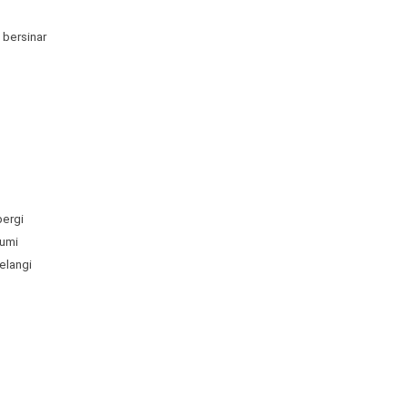
 bersinar
ergi
umi
elangi