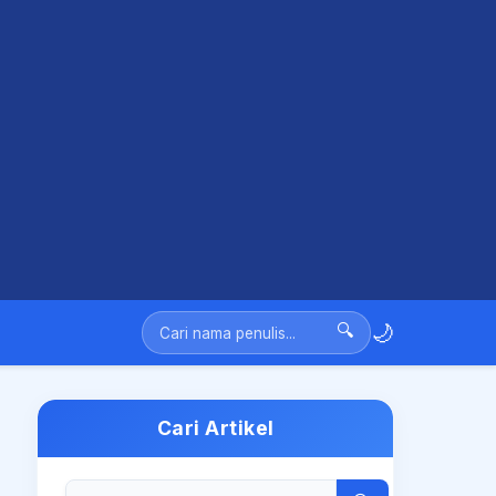
🌙
🔍
Cari Artikel