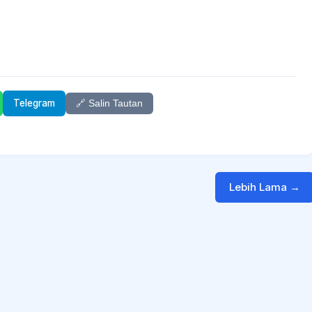
Telegram
🔗 Salin Tautan
Lebih Lama →