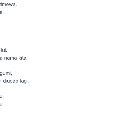
stimewa.
asa,
alui.
a nama kita.
kagumi,
diucap lagi.
lu,
u.