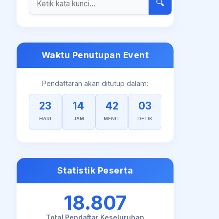
🔍
Waktu Penutupan Event
Pendaftaran akan ditutup dalam:
23
14
42
02
HARI
JAM
MENIT
DETIK
Statistik Peserta
18.807
Total Pendaftar Keseluruhan