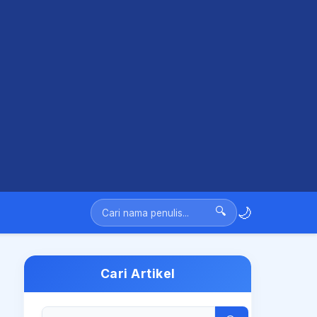
🌙
🔍
Cari Artikel