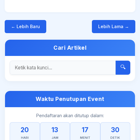
← Lebih Baru
Lebih Lama →
Cari Artikel
🔍
Waktu Penutupan Event
Pendaftaran akan ditutup dalam:
20
13
17
30
HARI
JAM
MENIT
DETIK